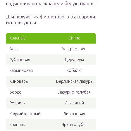
подмешивают к акварели белую гуашь.
Для получения фиолетового в акварели
используются:
Красные
Синие
Алая
Ультрамарин
Рубиновая
Церулеум
Карминовая
Кобальт
Киноварь
Берлинская лазурь
Бордо
Лазурно-голубая
Розовая
Лак синий
Кадмий красный
Бирюзовая
Краплак
Ярко-голубая