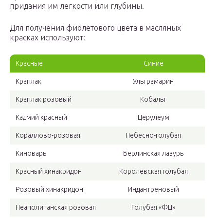
придания им легкости или глубины.
Для получения фиолетового цвета в масляных
красках используют:
Красные
Синие
Краплак
Ультрамарин
Краплак розовый
Кобальт
Кадмий красный
Церулеум
Кораллово-розовая
Небесно-голубая
Киноварь
Берлинская лазурь
Красный хинакридон
Королевская голубая
Розовый хинакридон
Индантреновый
Неаполитанская розовая
Голубая «ФЦ»