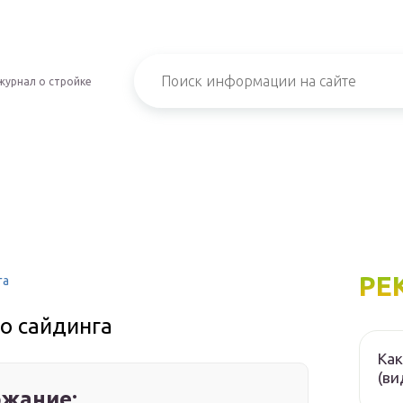
журнал о стройке
РЕ
га
о сайдинга
Как
(ви
жание: