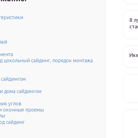
теристики
8 л
ста
лей
мента
Ик
д цокольный сайдинг, порядок монтажа
 сайдингом
и дома сайдингом
них углов
 и оконные проемы
ли
од сайдинг