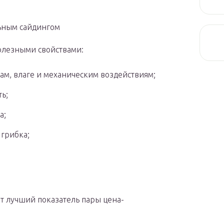
ьным сайдингом
олезными свойствами:
ам, влаге и механическим воздействиям;
ь;
а;
грибка;
т лучший показатель пары цена-