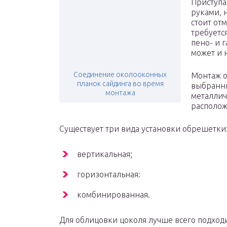
Приступа
руками, 
стоит от
требуетс
пено- и 
может и 
Соединение околооконных
Монтаж о
планок сайдинга во время
выбранны
монтажа
металлич
располож
Существует три вида установки обрешетки
вертикальная;
горизонтальная:
комбинированная.
Для облицовки цоколя лучше всего подход