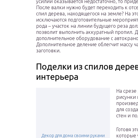
усилий оказывается недостаточно, то прид
После валки нужно будет переходить к отс
спил дерева, находящегося на земле? На это
исключаются подготовительные мероприяти
рода – участок на линии будущего реза до
позволит выполнить аккуратный пропил. Д
дополнительное оборудование с автокран
Дополнительное деление облегчит массу ча
заготовки.
Поделки из спилов дере
интерьера
На срезе
рисунки 
произвед
для созд
стен и по
Готовя эт
которые 
Декор для дома своими руками