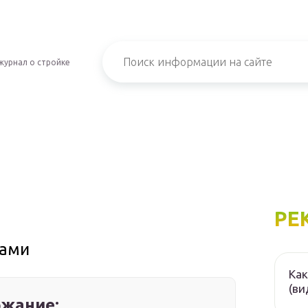
журнал о стройке
РЕ
ками
Как
(ви
жание: