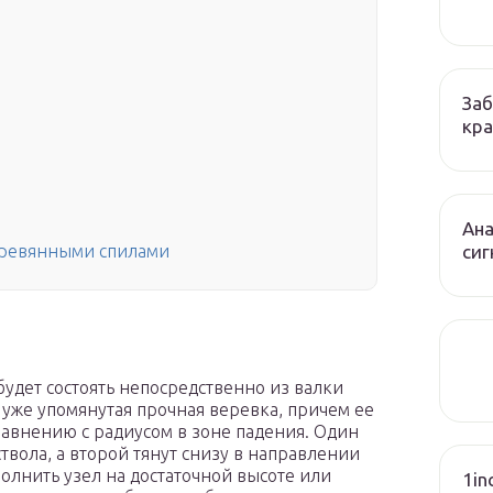
Заб
кра
Ана
сиг
еревянными спилами
будет состоять непосредственно из валки
я уже упомянутая прочная веревка, причем ее
равнению с радиусом в зоне падения. Один
вола, а второй тянут снизу в направлении
олнить узел на достаточной высоте или
1in