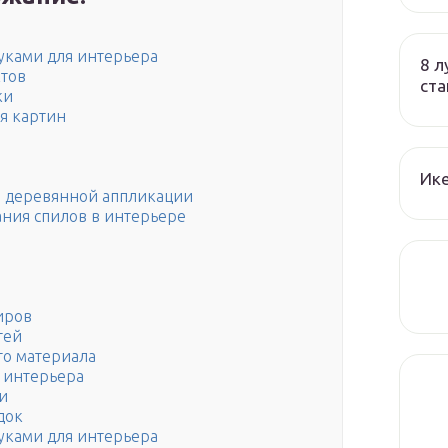
уками для интерьера
8 л
тов
ста
ки
ля картин
Ик
й деревянной аппликации
ния спилов в интерьере
иров
тей
го материала
 интерьера
и
док
уками для интерьера